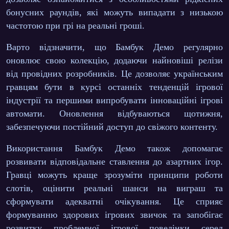
бонусних раундів, які можуть випадати з низькою
частотою при грі на реальні гроші.
Варто відзначити, що Бамбук Демо регулярно
оновлює свою колекцію, додаючи найновіші релізи
від провідних розробників. Це дозволяє українським
гравцям бути в курсі останніх тенденцій ігрової
індустрії та першими випробувати інноваційні ігрові
автомати.
Оновлення відбуваються щотижня
,
забезпечуючи постійний доступ до свіжого контенту.
Використання Бамбук Демо також допомагає
розвивати відповідальне ставлення до азартних ігор.
Гравці можуть краще зрозуміти принципи роботи
слотів, оцінити реальні шанси на виграш та
сформувати адекватні очікування. Це сприяє
формуванню здорових ігрових звичок та запобігає
розвитку проблемної ігрової поведінки серед