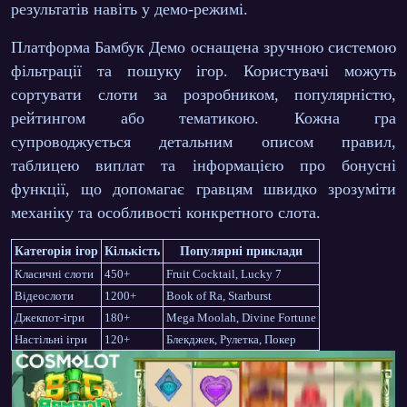
результатів навіть у демо-режимі.
Платформа Бамбук Демо оснащена зручною системою
фільтрації та пошуку ігор. Користувачі можуть
сортувати слоти за розробником, популярністю,
рейтингом або тематикою. Кожна гра
супроводжується детальним описом правил,
таблицею виплат та інформацією про бонусні
функції, що допомагає гравцям швидко зрозуміти
механіку та особливості конкретного слота.
Категорія ігор
Кількість
Популярні приклади
Класичні слоти
450+
Fruit Cocktail, Lucky 7
Відеослоти
1200+
Book of Ra, Starburst
Джекпот-ігри
180+
Mega Moolah, Divine Fortune
Настільні ігри
120+
Блекджек, Рулетка, Покер