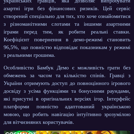
українських гравців, яка дозволяє випробувати
азартні ігри без фінансових ризиків. Цей сервіс
створений спеціально для тих, хто хоче ознайомитися
з різноманітними слотами та іншими азартними
іграми перед тим, як робити реальні ставки.
Коефіцієнт повернення в демо-режимі становить
96,5%
, що повністю відповідає показникам у режимі
з реальними грошима.
Особливістю Бамбук Демо є можливість грати без
обмежень за часом та кількістю спінів. Гравці з
України отримують доступ до повноцінного ігрового
досвіду з усіма функціями та бонусними раундами,
які присутні в оригінальних версіях ігор. Інтерфейс
платформи повністю адаптований українською
мовою, що робить навігацію інтуїтивно зрозумілою
для вітчизняних користувачів.