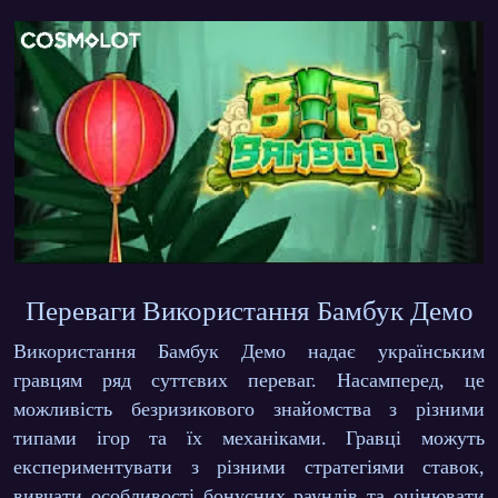
Переваги Використання Бамбук Демо
Використання Бамбук Демо надає українським
гравцям ряд суттєвих переваг. Насамперед, це
можливість безризикового знайомства з різними
типами ігор та їх механіками. Гравці можуть
експериментувати з різними стратегіями ставок,
вивчати особливості бонусних раундів та оцінювати