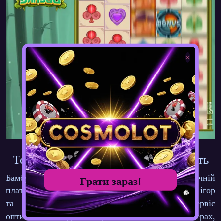
×
Технічні Особливості та Доступність
Бамбук Демо працює на сучасній технологічній
Грати зараз!
платформі, яка забезпечує швидке завантаження ігор
та стабільну роботу без зависань. Сервіс
оптимізований для використання як на комп'ютерах,